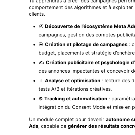
Tu apprendras à créer des campagnes perfor
comportement des algorithmes et à exploiter l
clients.
🧭
Découverte de l’écosystème Meta Ad
campagnes, gestion des comptes publicitai
🎯
Création et pilotage de campagnes
: c
budget, placements et stratégie d’enchère
✍️
Création publicitaire et psychologie 
des annonces impactantes et concevoir de
📊
Analyse et optimisation
: lecture des d
tests A/B et itérations créatives.
⚙️
Tracking et automatisation
: paramétra
intégration du Consent Mode et mise en p
Un module complet pour devenir
autonome su
Ads
, capable de
générer des résultats concre