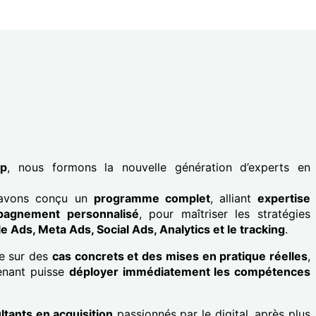
mp
, nous formons la nouvelle génération d’experts en
 avons conçu un
programme complet
, alliant
expertise
agnement personnalisé
, pour maîtriser les stratégies
e Ads, Meta Ads, Social Ads, Analytics et le tracking
.
e sur des
cas concrets et des mises en pratique réelles
,
enant puisse
déployer immédiatement les compétences
tants en acquisition
passionnés par le digital, après plus