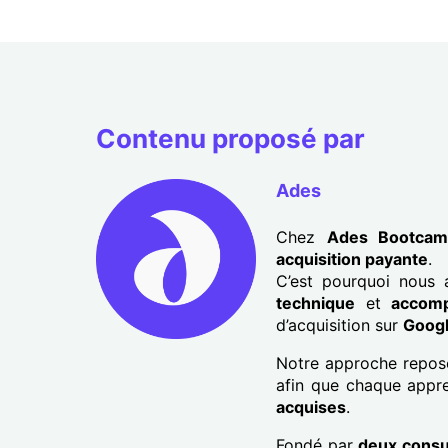
Contenu proposé par
Ades
Chez
Ades Bootca
acquisition payante
.
C’est pourquoi nous
technique
et
accomp
d’acquisition sur
Googl
Notre approche repos
afin que chaque appr
acquises
.
Fondé par
deux consul